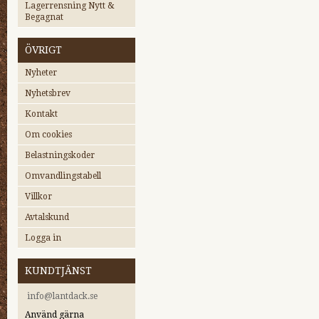
Lagerrensning Nytt &
Begagnat
ÖVRIGT
Nyheter
Nyhetsbrev
Kontakt
Om cookies
Belastningskoder
Omvandlingstabell
Villkor
Avtalskund
Logga in
KUNDTJÄNST
i
nfo@lantdack.se
Använd gärna