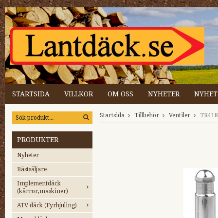
STARTSIDA
VILLKOR
OM OSS
NYHETER
NYHET
Startsida
Tillbehör
Ventiler
TR418
PRODUKTER
Nyheter
Bästsäljare
Implementdäck
(kärror,maskiner)
ATV däck (Fyrhjuling)