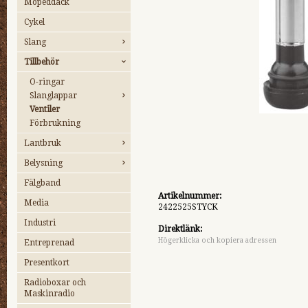
Mopeddäck
Cykel
Slang
Tillbehör
O-ringar
Slanglappar
Ventiler
Förbrukning
Lantbruk
Belysning
Fälgband
Artikelnummer:
Media
2422525STYCK
Industri
Direktlänk:
Högerklicka och kopiera adressen
Entreprenad
Presentkort
Radioboxar och
Maskinradio