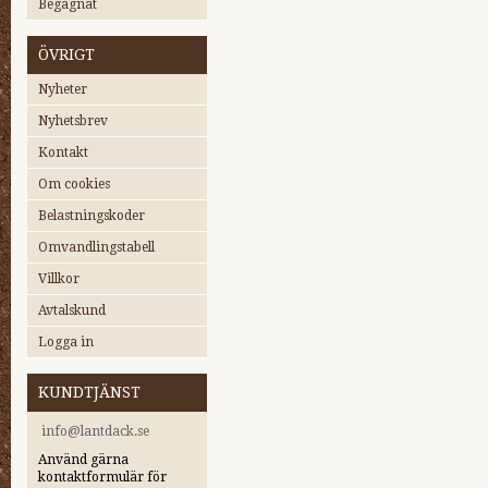
Begagnat
ÖVRIGT
Nyheter
Nyhetsbrev
Kontakt
Om cookies
Belastningskoder
Omvandlingstabell
Villkor
Avtalskund
Logga in
KUNDTJÄNST
i
nfo@lantdack.se
Använd gärna
kontaktformulär för