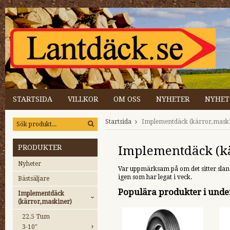
STARTSIDA
VILLKOR
OM OSS
NYHETER
NYHET
Startsida
Implementdäck (kärror,mask
PRODUKTER
Implementdäck (k
Nyheter
Var uppmärksam på om det sitter slang
igen som har legat i veck.
Bästsäljare
Populära produkter i unde
Implementdäck
(kärror,maskiner)
22.5 Tum
3-10"