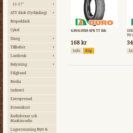
11-17"
ATV däck (Fyrhjuling)
Mopeddäck
Cykel
4.80/4.00X8 4PR TT Rib
15X
TU 
Slang
168 kr
34
Tillbehör
Info
Köp
In
Lantbruk
Belysning
Fälgband
Media
Industri
Entreprenad
Presentkort
Radioboxar och
Maskinradio
Lagerrensning Nytt &