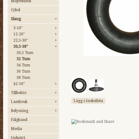
Mopeddäck
Cykel
Slang
3-10"
12-20"
22,5-30"
30,5-38"
30,5 Tum
32 Tum
34 Tum
36 Tum
38 Tum
42-50"
Tillbehör
Lägg i önskelista
Lantbruk
Belysning
Fälgband
Media
Industri