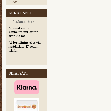
Logga in
KUNDTJÄNST
i
nfo@lantdack.se
Använd gärna
kontaktformulär för
svar via mail.
All försäljning görs via
lantdäck.se EJ genom
telefon.
BETALSÄTT