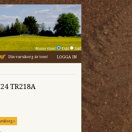
Moms visas:
Exkl
Inkl
Din varukorg är tom!
LOGGA IN
X24 TR218A
arukorg »