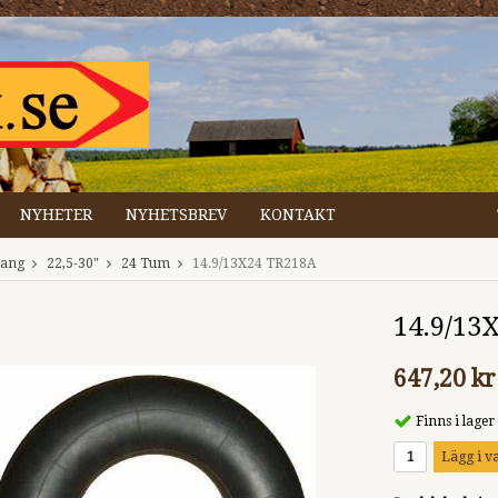
NYHETER
NYHETSBREV
KONTAKT
lang
22,5-30"
24 Tum
14.9/13X24 TR218A
14.9/13
647,20 kr
Finns i lager
Lägg i v