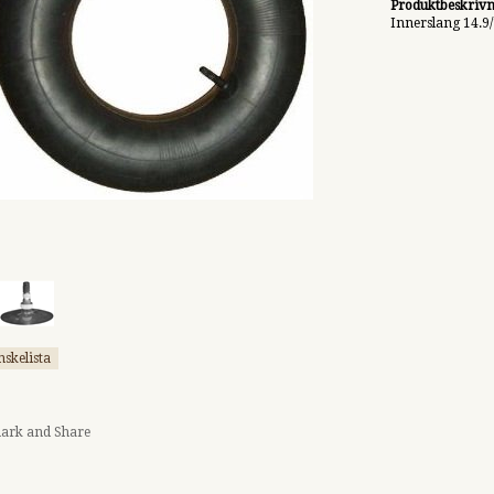
Produktbeskrivn
Innerslang 14.9
nskelista