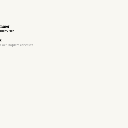
ummer:
0025702
k:
a och kopiera adressen