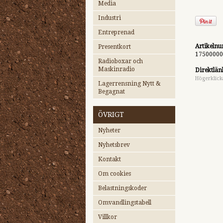
Media
Industri
Entreprenad
Artikeln
Presentkort
17500000
Radioboxar och
Maskinradio
Direktlän
Högerklick
Lagerrensning Nytt &
Begagnat
ÖVRIGT
Nyheter
Nyhetsbrev
Kontakt
Om cookies
Belastningskoder
Omvandlingstabell
Villkor