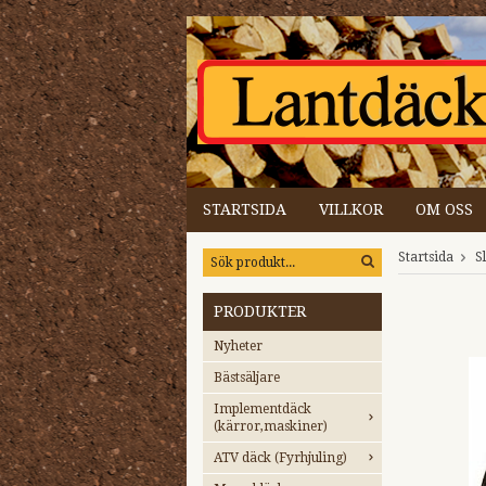
STARTSIDA
VILLKOR
OM OSS
Startsida
S
PRODUKTER
Nyheter
Bästsäljare
Implementdäck
(kärror,maskiner)
ATV däck (Fyrhjuling)