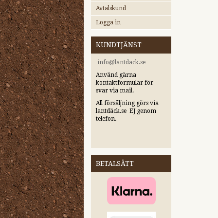
Avtalskund
Logga in
KUNDTJÄNST
i
nfo@lantdack.se
Använd gärna
kontaktformulär för
svar via mail.
All försäljning görs via
lantdäck.se EJ genom
telefon.
BETALSÄTT