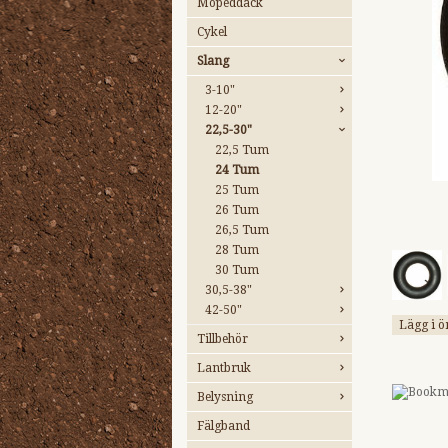
Mopeddäck
Cykel
Slang
3-10"
12-20"
22,5-30"
22,5 Tum
24 Tum
25 Tum
26 Tum
26,5 Tum
28 Tum
30 Tum
30,5-38"
42-50"
Lägg i ö
Tillbehör
Lantbruk
Belysning
Fälgband