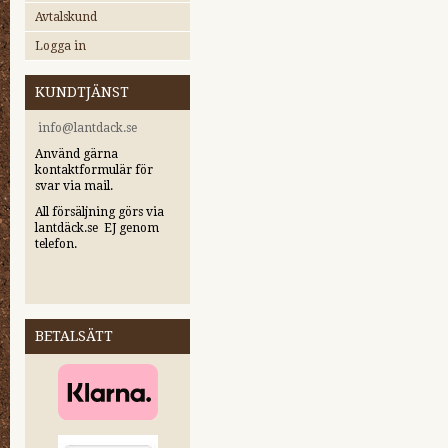
Avtalskund
Logga in
KUNDTJÄNST
i
nfo@lantdack.se
Använd gärna
kontaktformulär för
svar via mail.
All försäljning görs via
lantdäck.se EJ genom
telefon.
BETALSÄTT