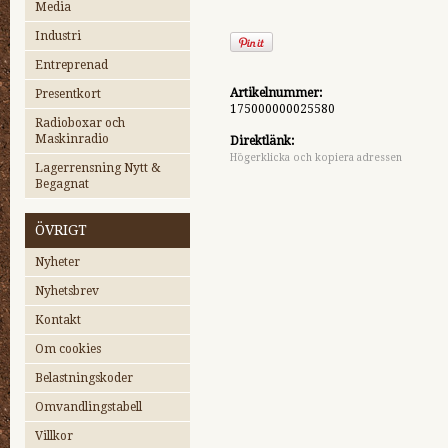
Media
Industri
Entreprenad
Artikelnummer:
Presentkort
175000000025580
Radioboxar och
Maskinradio
Direktlänk:
Högerklicka och kopiera adressen
Lagerrensning Nytt &
Begagnat
ÖVRIGT
Nyheter
Nyhetsbrev
Kontakt
Om cookies
Belastningskoder
Omvandlingstabell
Villkor