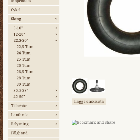
Mopeddäck
Cykel
Slang
3-10"
12-20"
22,5-30"
22,5 Tum
24 Tum
25 Tum
26 Tum
26,5 Tum
28 Tum
30 Tum
30,5-38"
42-50"
Lägg i önskelista
Tillbehör
Lantbruk
Belysning
Fälgband