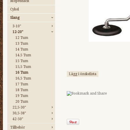
Mopeddäck
Cykel
Slang
3-10"
12-20"
12 Tum
13 Tum
14 Tum
14.5 Tum
15 Tum
15,5 Tum
16 Tum
Lägg i önskelista
16,5 Tum
17 Tum
18 Tum
19 Tum
20 Tum
22,5-30"
30,5-38"
42-50"
Tillbehör