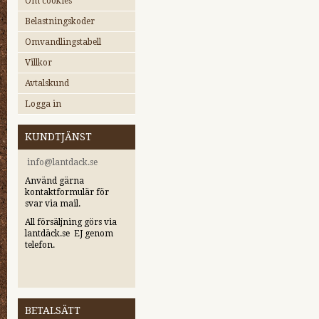
Om cookies
Belastningskoder
Omvandlingstabell
Villkor
Avtalskund
Logga in
KUNDTJÄNST
i
nfo@lantdack.se
Använd gärna
kontaktformulär för
svar via mail.
All försäljning görs via
lantdäck.se EJ genom
telefon.
BETALSÄTT