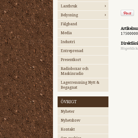
Lantbruk
Belysning
Fälgband
Artikeln
Media
17500000
Industri
Direktlän
Högerklick
Entreprenad
Presentkort
Radioboxar och
Maskinradio
Lagerrensning Nytt &
Begagnat
ÖVRIGT
Nyheter
Nyhetsbrev
Kontakt