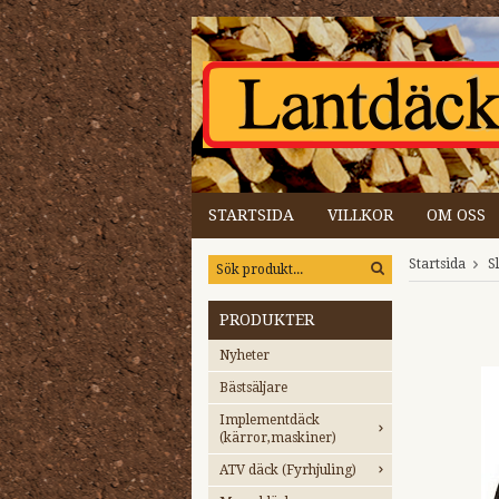
STARTSIDA
VILLKOR
OM OSS
Startsida
S
PRODUKTER
Nyheter
Bästsäljare
Implementdäck
(kärror,maskiner)
ATV däck (Fyrhjuling)