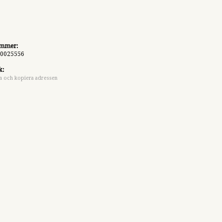
ummer:
0025556
k:
a och kopiera adressen