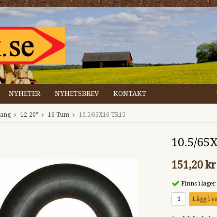
NYHETER
NYHETSBREV
KONTAKT
lang
12-20"
16 Tum
10.5/65X16 TR15
10.5/65
151,20 kr
Finns i lager
Lägg i v