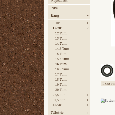
Mopeddäck
Cykel
Slang
3-10"
12-20"
12 Tum
13 Tum
14 Tum
14.5 Tum
15 Tum
15,5 Tum
16 Tum
16,5 Tum
17 Tum
18 Tum
Lägg i ö
19 Tum
20 Tum
22,5-30"
30,5-38"
42-50"
Tillbehör