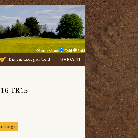
Moms visas:
Exkl
Inkl
Din varukorg är tom!
LOGGA IN
X16 TR15
arukorg »