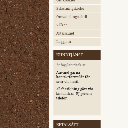
Om cookies
Belastningskoder
Omvandlingstabell
Villkor
Avtalskund
Logga in
KUNDTJÄNST
i
nfo@lantdack.se
Använd gärna
kontaktformulär för
svar via mail.
All försäljning görs via
lantdäck.se EJ genom
telefon.
BETALSÄTT