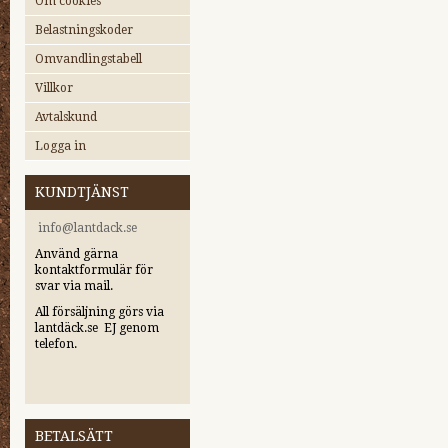
Om cookies
Belastningskoder
Omvandlingstabell
Villkor
Avtalskund
Logga in
KUNDTJÄNST
i
nfo@lantdack.se
Använd gärna
kontaktformulär för
svar via mail.
All försäljning görs via
lantdäck.se EJ genom
telefon.
BETALSÄTT