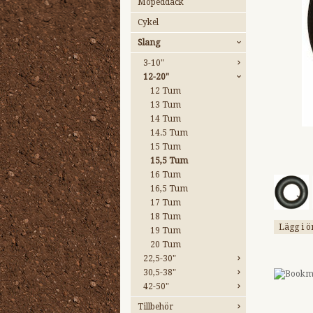
Mopeddäck
Cykel
Slang
3-10"
12-20"
12 Tum
13 Tum
14 Tum
14.5 Tum
15 Tum
15,5 Tum
16 Tum
16,5 Tum
17 Tum
18 Tum
Lägg i ö
19 Tum
20 Tum
22,5-30"
30,5-38"
42-50"
Tillbehör