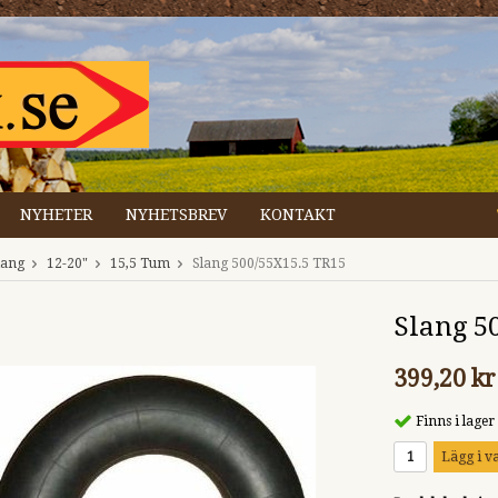
NYHETER
NYHETSBREV
KONTAKT
lang
12-20"
15,5 Tum
Slang 500/55X15.5 TR15
Slang 5
399,20 kr
Finns i lager
Lägg i v