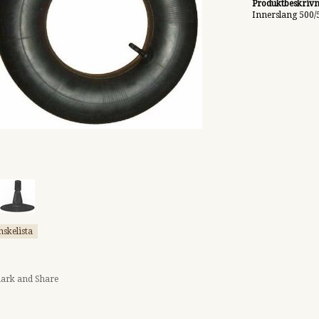
Produktbeskrivn
Innerslang 500/
nskelista