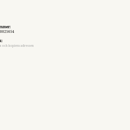
ummer:
0025654
k:
a och kopiera adressen