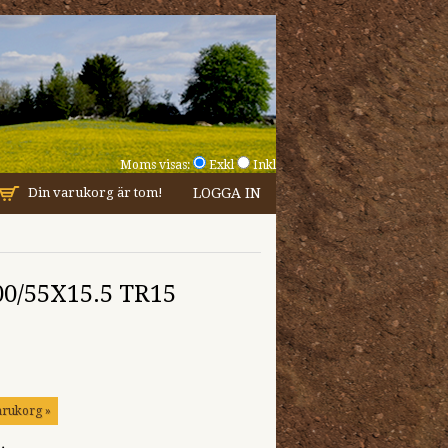
Moms visas:
Exkl
Inkl
Din varukorg är tom!
LOGGA IN
00/55X15.5 TR15
arukorg »