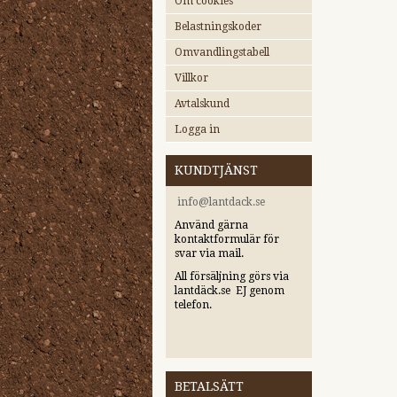
Om cookies
Belastningskoder
Omvandlingstabell
Villkor
Avtalskund
Logga in
KUNDTJÄNST
i
nfo@lantdack.se
Använd gärna
kontaktformulär för
svar via mail.
All försäljning görs via
lantdäck.se EJ genom
telefon.
BETALSÄTT