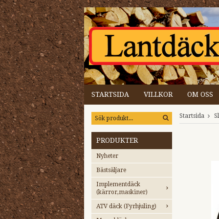
STARTSIDA
VILLKOR
OM OSS
Startsida
S
PRODUKTER
Nyheter
Bästsäljare
Implementdäck
(kärror,maskiner)
ATV däck (Fyrhjuling)