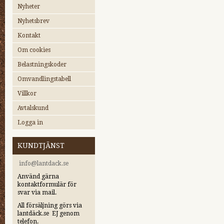
Nyheter
Nyhetsbrev
Kontakt
Om cookies
Belastningskoder
Omvandlingstabell
Villkor
Avtalskund
Logga in
KUNDTJÄNST
i
nfo@lantdack.se
Använd gärna
kontaktformulär för
svar via mail.
All försäljning görs via
lantdäck.se EJ genom
telefon.