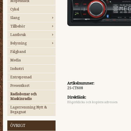
Mopeddäck
Cykel
Slang
Tillbehör
Lantbruk
Belysning
Fälgband
Media
Industri
Entreprenad
Artikelnummer:
Presentkort
25-CT608
Radioboxar och
Direktlänk:
Maskinradio
Högerklicka och kopiera adressen
Lagerrensning Nytt &
Begagnat
ÖVRIGT