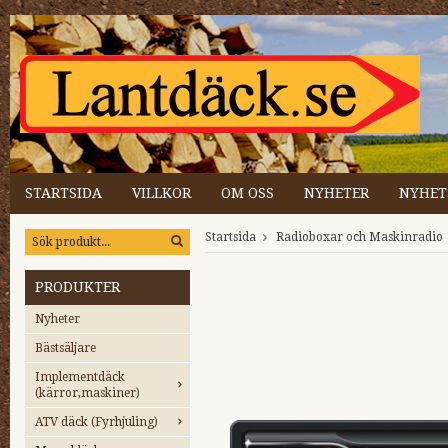
STARTSIDA
VILLKOR
OM OSS
NYHETER
NYHET
Startsida
Radioboxar och Maskinradio
PRODUKTER
Nyheter
Bästsäljare
Implementdäck
(kärror,maskiner)
ATV däck (Fyrhjuling)