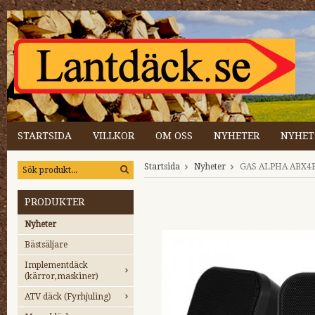
STARTSIDA
VILLKOR
OM OSS
NYHETER
NYHET
Startsida
Nyheter
GAS ALPHA ABX4B 
PRODUKTER
Nyheter
Bästsäljare
Implementdäck
(kärror,maskiner)
ATV däck (Fyrhjuling)