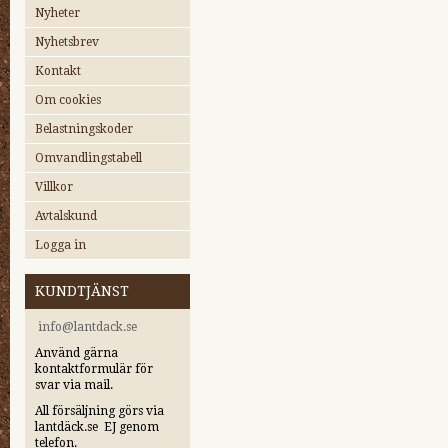
Nyheter
Nyhetsbrev
Kontakt
Om cookies
Belastningskoder
Omvandlingstabell
Villkor
Avtalskund
Logga in
KUNDTJÄNST
i
nfo@lantdack.se
Använd gärna
kontaktformulär för
svar via mail.
All försäljning görs via
lantdäck.se EJ genom
telefon.