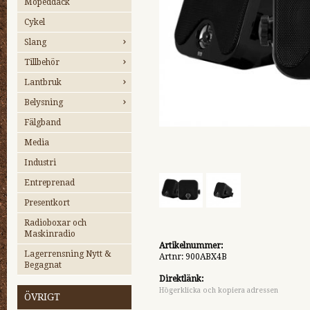
Mopeddäck
Cykel
Slang
Tillbehör
Lantbruk
Belysning
Fälgband
Media
Industri
Entreprenad
Presentkort
Radioboxar och
Maskinradio
Artikelnummer:
Lagerrensning Nytt &
Artnr: 900ABX4B
Begagnat
Direktlänk:
Högerklicka och kopiera adressen
ÖVRIGT