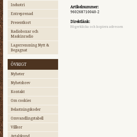
Industri
Artikelnummer:
960268710040-2
Entreprenad
Direktlänk:
Presentkort
Högerklicka och kopiera adressen
Radioboxar och
Maskinradio
Lagerrensning Nytt &
Begagnat
ÖVRIGT
Nyheter
Nyhetsbrev
Kontakt
Om cookies
Belastningskoder
Omvandlingstabell
Villkor
Avtalskund