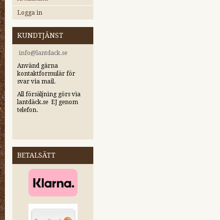
Logga in
KUNDTJÄNST
i
nfo@lantdack.se
Använd gärna
kontaktformulär för
svar via mail.
All försäljning görs via
lantdäck.se EJ genom
telefon.
BETALSÄTT