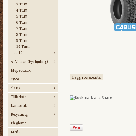
3 Tum
4 Tum
5 Tum
6 Tum
7 Tum
8 Tum
9 Tum
10 Tum
11-17"
ATV däck (Fyrhjuling)
Mopeddäck
Lägg i önskelista
Cykel
Slang
Tillbehör
Lantbruk
Belysning
Fälgband
Media