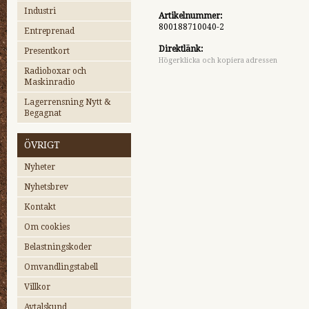
Industri
Artikelnummer:
800188710040-2
Entreprenad
Direktlänk:
Presentkort
Högerklicka och kopiera adressen
Radioboxar och
Maskinradio
Lagerrensning Nytt &
Begagnat
ÖVRIGT
Nyheter
Nyhetsbrev
Kontakt
Om cookies
Belastningskoder
Omvandlingstabell
Villkor
Avtalskund