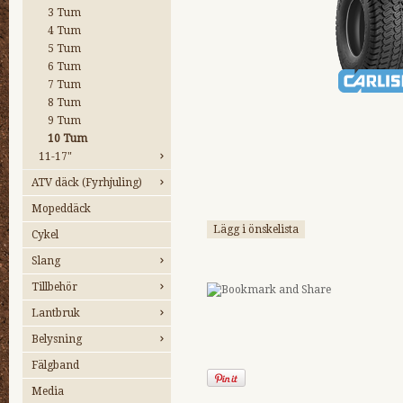
3 Tum
4 Tum
5 Tum
6 Tum
7 Tum
8 Tum
9 Tum
10 Tum
11-17"
ATV däck (Fyrhjuling)
Mopeddäck
Lägg i önskelista
Cykel
Slang
Tillbehör
Lantbruk
Belysning
Fälgband
Media