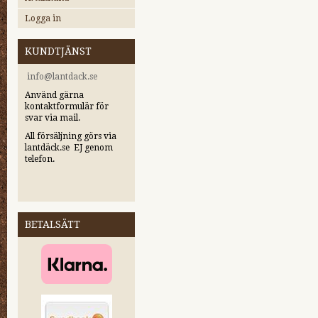
Logga in
KUNDTJÄNST
i
nfo@lantdack.se
Använd gärna
kontaktformulär för
svar via mail.
All försäljning görs via
lantdäck.se EJ genom
telefon.
BETALSÄTT