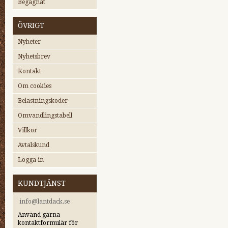
Begagnat
ÖVRIGT
Nyheter
Nyhetsbrev
Kontakt
Om cookies
Belastningskoder
Omvandlingstabell
Villkor
Avtalskund
Logga in
KUNDTJÄNST
i
nfo@lantdack.se
Använd gärna
kontaktformulär för