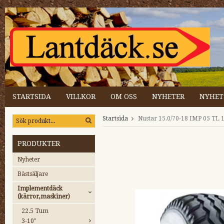
STARTSIDA
VILLKOR
OM OSS
NYHETER
NYHET
Startsida
Nustar 15.0/70-18 IMP 05 TL 
PRODUKTER
Nyheter
Bästsäljare
Implementdäck
(kärror,maskiner)
22.5 Tum
3-10"