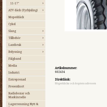
11-17"
ATV däck (Fyrhjuling)
Mopeddäck
Cykel
Slang
Tillbehör
Lantbruk
Belysning
Fälgband
Media
Artikelnummer:
602434
Industri
Entreprenad
Direktlänk:
Högerklicka och kopiera adressen
Presentkort
Radioboxar och
Maskinradio
Lagerrensning Nytt &