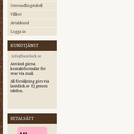
Omvandlingstabell
Villkor
Avtalskund
Logga in
KUNDTJÄNST
i
nfo@lantdack.se
Använd gärna
kontaktformulär för
svar via mail.
All försäljning görs via
lantdäck.se EJ genom
telefon.
BETALSÄTT