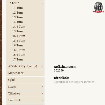
11-17"
11 Tum
12 Tum
13 Tum
14 Tum
14.5 Tum
15 Tum
15.3 Tum
15.5 Tum
16 Tum
16.1 Tum
16.5 Tum
17 Tum
ATV däck (Fyrhjuling)
Artikelnummer:
602090
Mopeddäck
Direktlänk:
Cykel
Högerklicka och kopiera adressen
Slang
Tillbehör
Lantbruk