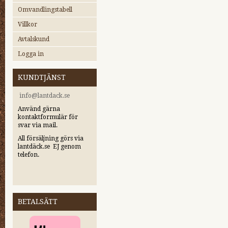
Omvandlingstabell
Villkor
Avtalskund
Logga in
KUNDTJÄNST
i
nfo@lantdack.se
Använd gärna
kontaktformulär för
svar via mail.
All försäljning görs via
lantdäck.se EJ genom
telefon.
BETALSÄTT