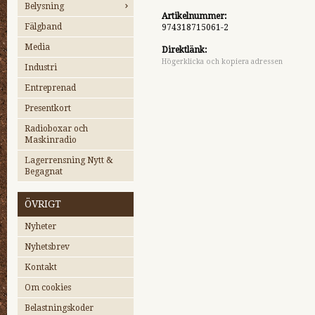
Belysning
Artikelnummer:
Fälgband
974318715061-2
Media
Direktlänk:
Högerklicka och kopiera adressen
Industri
Entreprenad
Presentkort
Radioboxar och
Maskinradio
Lagerrensning Nytt &
Begagnat
ÖVRIGT
Nyheter
Nyhetsbrev
Kontakt
Om cookies
Belastningskoder