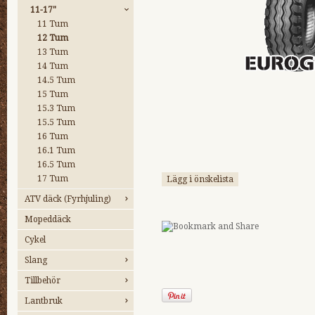
11-17"
11 Tum
12 Tum
13 Tum
14 Tum
14.5 Tum
15 Tum
15.3 Tum
15.5 Tum
16 Tum
16.1 Tum
16.5 Tum
17 Tum
Lägg i önskelista
ATV däck (Fyrhjuling)
Mopeddäck
Cykel
Slang
Tillbehör
Lantbruk