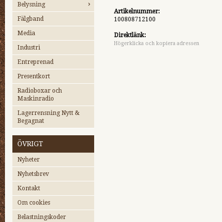
Belysning
Artikelnummer:
Fälgband
100808712100
Media
Direktlänk:
Högerklicka och kopiera adressen
Industri
Entreprenad
Presentkort
Radioboxar och
Maskinradio
Lagerrensning Nytt &
Begagnat
ÖVRIGT
Nyheter
Nyhetsbrev
Kontakt
Om cookies
Belastningskoder