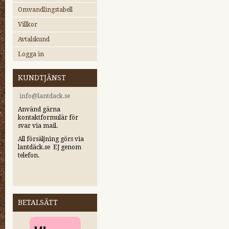
Omvandlingstabell
Villkor
Avtalskund
Logga in
KUNDTJÄNST
i
nfo@lantdack.se
Använd gärna
kontaktformulär för
svar via mail.
All försäljning görs via
lantdäck.se EJ genom
telefon.
BETALSÄTT