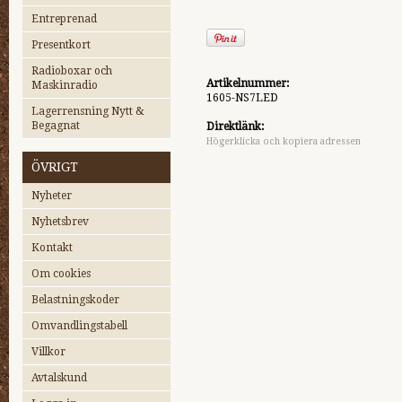
Entreprenad
Presentkort
Radioboxar och
Artikelnummer:
Maskinradio
1605-NS7LED
Lagerrensning Nytt &
Begagnat
Direktlänk:
Högerklicka och kopiera adressen
ÖVRIGT
Nyheter
Nyhetsbrev
Kontakt
Om cookies
Belastningskoder
Omvandlingstabell
Villkor
Avtalskund