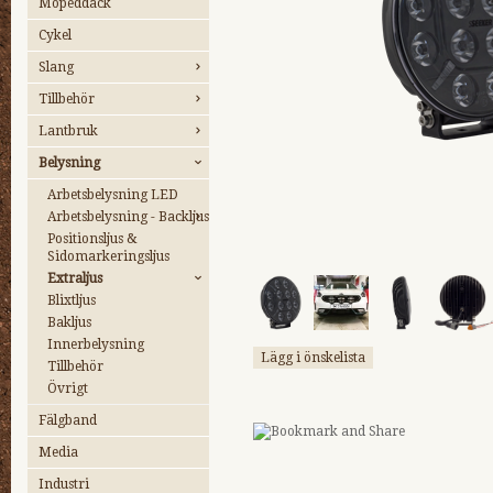
Mopeddäck
Cykel
Slang
Tillbehör
Lantbruk
Belysning
Arbetsbelysning LED
Arbetsbelysning - Backljus
Positionsljus &
Sidomarkeringsljus
Extraljus
Blixtljus
Bakljus
Innerbelysning
Lägg i önskelista
Tillbehör
Övrigt
Fälgband
Media
Industri