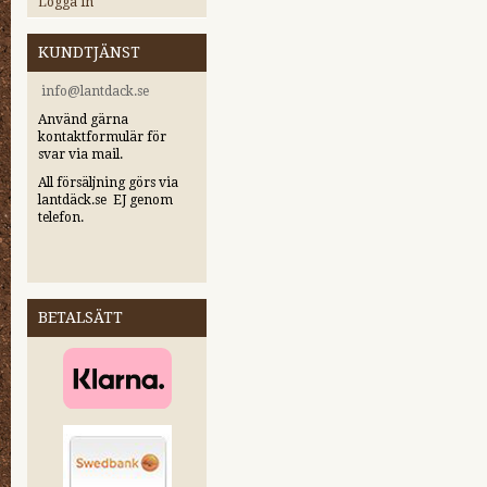
Logga in
KUNDTJÄNST
i
nfo@lantdack.se
Använd gärna
kontaktformulär för
svar via mail.
All försäljning görs via
lantdäck.se EJ genom
telefon.
BETALSÄTT