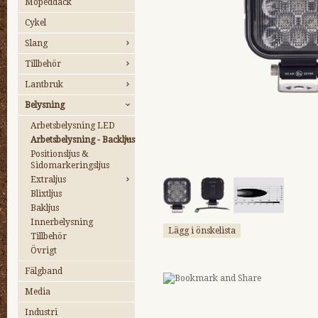
Mopeddäck
Cykel
Slang
Tillbehör
Lantbruk
Belysning
Arbetsbelysning LED
Arbetsbelysning - Backljus
Positionsljus &
Sidomarkeringsljus
Extraljus
Blixtljus
Bakljus
Innerbelysning
Lägg i önskelista
Tillbehör
Övrigt
Fälgband
Media
Industri