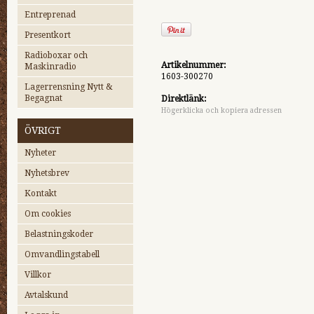
Entreprenad
Presentkort
Radioboxar och
Artikelnummer:
Maskinradio
1603-300270
Lagerrensning Nytt &
Begagnat
Direktlänk:
Högerklicka och kopiera adressen
ÖVRIGT
Nyheter
Nyhetsbrev
Kontakt
Om cookies
Belastningskoder
Omvandlingstabell
Villkor
Avtalskund