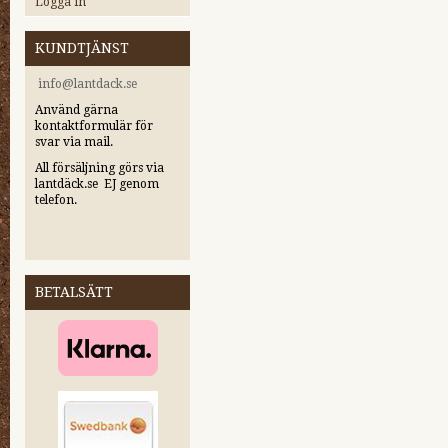
Logga in
KUNDTJÄNST
i
nfo@lantdack.se
Använd gärna
kontaktformulär för
svar via mail.
All försäljning görs via
lantdäck.se EJ genom
telefon.
BETALSÄTT